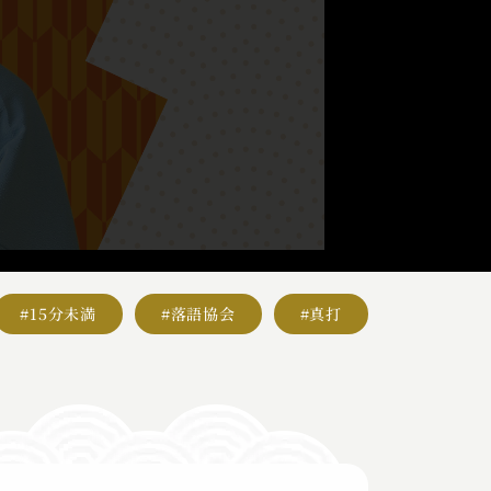
#15分未満
#落語協会
#真打