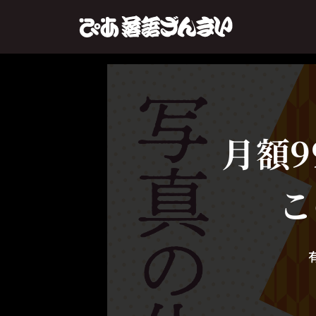
月額9
こ