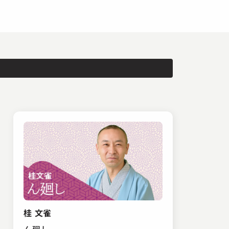
桂 文雀
ん廻し