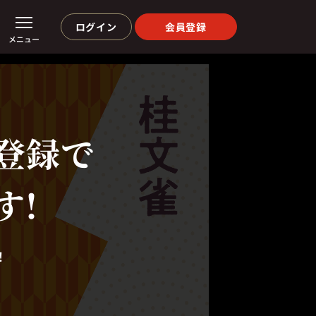
ログイン
会員登録
メニュー
登録で
す!
！