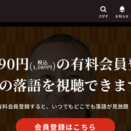
さがす
お知らせ
90円
の有料会員
芸人
からさがす
(
税込
)
1,089円
演目
からさがす
の落語を視聴できま
上演時間
からさがす
有料会員登録すると、いつでもどこでも落語が見放題
会員登録はこちら