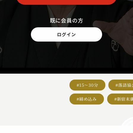
既に会員の方
ログイン
#15～30分
#落語協
#締め込み
#新宿末