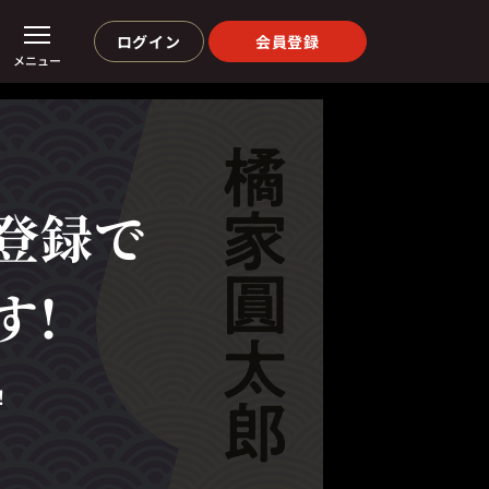
ログイン
会員登録
メニュー
登録で
す!
！