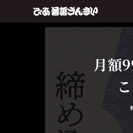
月額9
こ