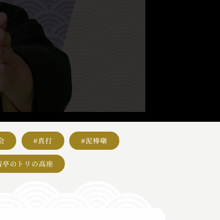
会
#真打
#泥棒噺
廣亭のトリの高座