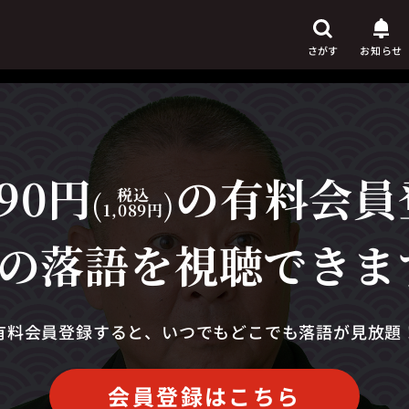
さがす
お知らせ
90円
の有料会員
芸人
からさがす
(
税込
)
1,089円
演目
からさがす
の落語を視聴できま
上演時間
からさがす
有料会員登録すると、いつでもどこでも落語が見放題
会員登録はこちら