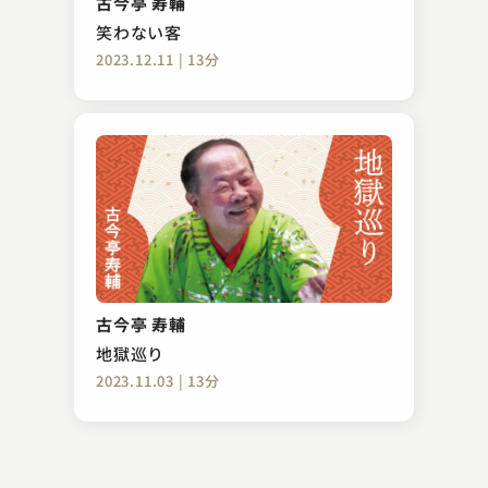
古今亭 寿輔
2023.02.27 | 14分
笑わない客
2023.12.11 | 13分
立川 成幸
辰巳の辻占
古今亭 寿輔
2024.02.14 | 14分
地獄巡り
2023.11.03 | 13分