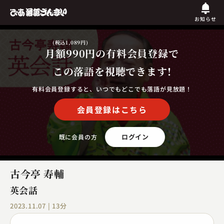
お知らせ
(税込1,089円)
月額990円
の有料会員登録で
この落語を視聴できます!
有料会員登録すると、いつでもどこでも落語が見放題！
会員登録はこちら
ログイン
既に会員の方
古今亭 寿輔
英会話
2023.11.07 | 13分