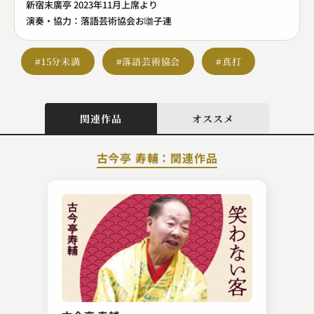
新宿末廣亭 2023年11月上席より
演奏・協力：落語芸術協会お囃子連
#15分未満
#落語芸術協会
#真打
関連作品
オススメ
古今亭 寿輔：関連作品
桂 扇生
道灌