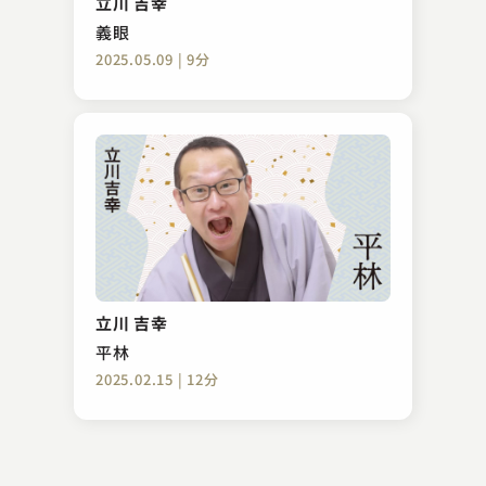
立川 吉幸
2023.07.13 | 16分
義眼
2025.05.09 | 9分
三遊亭 歌る多
町内の若い衆
立川 吉幸
2023.08.25 | 17分
平林
2025.02.15 | 12分