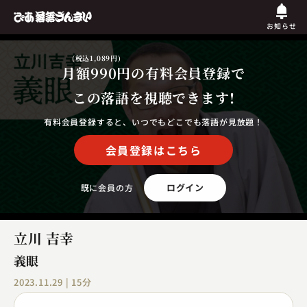
お知らせ
(税込1,089円)
月額990円
の有料会員登録で
この落語を視聴できます!
有料会員登録すると、いつでもどこでも落語が見放題！
会員登録はこちら
ログイン
既に会員の方
立川 吉幸
義眼
2023.11.29 | 15分