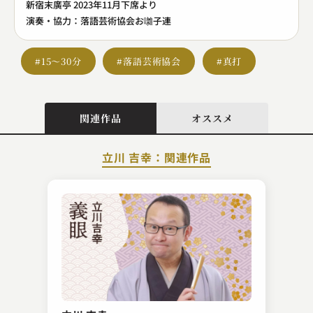
新宿末廣亭 2023年11月下席より
演奏・協力：落語芸術協会お囃子連
#15～30分
#落語芸術協会
#真打
関連作品
オススメ
立川 吉幸：関連作品
春風亭 一朝
蛙茶番