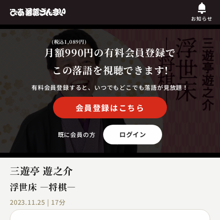
お知らせ
(税込1,089円)
月額990円
の有料会員登録で
この落語を視聴できます!
有料会員登録すると、いつでもどこでも落語が見放題！
会員登録はこちら
ログイン
既に会員の方
三遊亭 遊之介
浮世床 ―将棋―
2023.11.25 | 17分