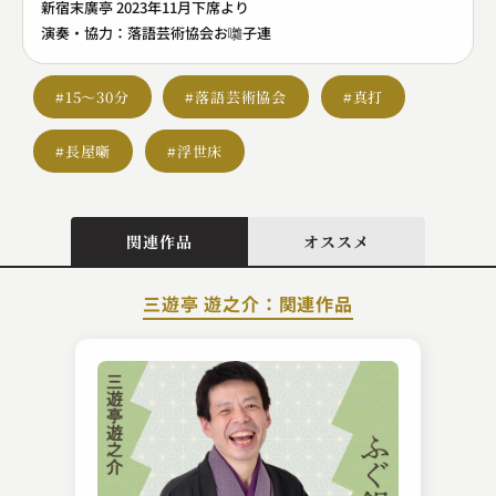
新宿末廣亭 2023年11月下席より
演奏・協力：落語芸術協会お囃子連
#15～30分
#落語芸術協会
#真打
#長屋噺
#浮世床
関連作品
オススメ
三遊亭 遊之介：関連作品