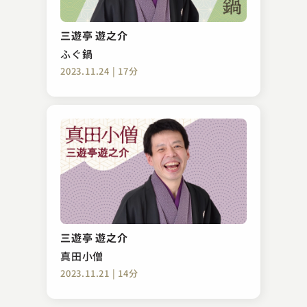
神田 阿久鯉
水戸黄門紀 光圀公と春日山の熊
三遊亭 遊之介
2023.12.20 | 15分
ふぐ鍋
2023.11.24 | 17分
三遊亭 愛楽
反対俥
三遊亭 遊之介
2025.02.12 | 15分
真田小僧
2023.11.21 | 14分