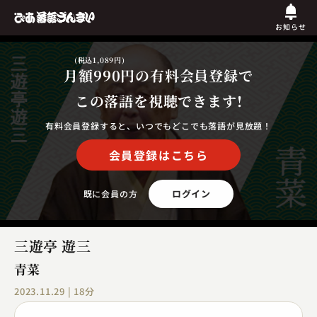
お知らせ
(税込1,089円)
月額990円
の有料会員登録で
この落語を視聴できます!
有料会員登録すると、いつでもどこでも落語が見放題！
会員登録はこちら
ログイン
既に会員の方
三遊亭 遊三
青菜
2023.11.29 | 18分