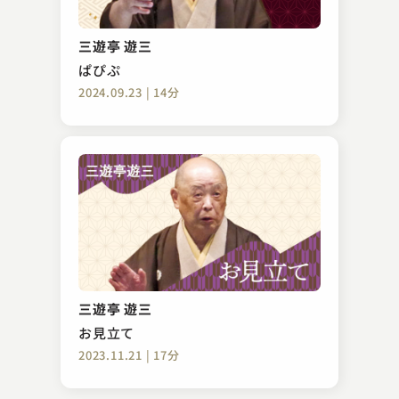
古今亭 菊千代
権助魚
三遊亭 遊三
2024.04.02 | 15分
ぱぴぷ
2024.09.23 | 14分
柳家 喬之助
子ほめ
三遊亭 遊三
2024.08.26 | 15分
お見立て
2023.11.21 | 17分