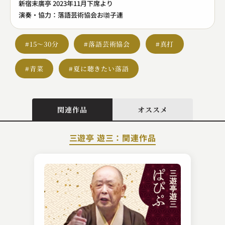
新宿末廣亭 2023年11月下席より
演奏・協力：落語芸術協会お囃子連
#15～30分
#落語芸術協会
#真打
#青菜
#夏に聴きたい落語
関連作品
オススメ
三遊亭 遊三：関連作品