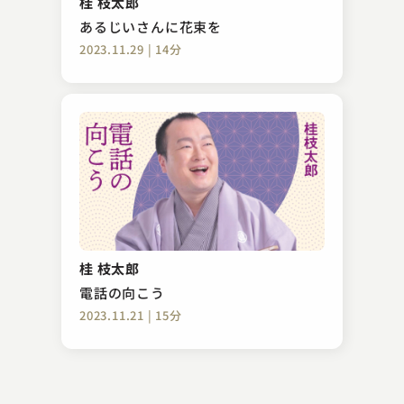
桂 枝太郎
2023.08.26 | 11分
あるじいさんに花束を
2023.11.29 | 14分
三遊亭 とん馬
雑俳
桂 枝太郎
2025.05.04 | 14分
電話の向こう
2023.11.21 | 15分