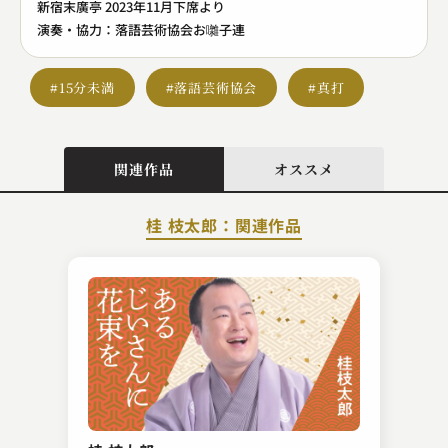
新宿末廣亭 2023年11月下席より
演奏・協力：落語芸術協会お囃子連
#15分未満
#落語芸術協会
#真打
関連作品
オススメ
桂 枝太郎：関連作品
三遊亭 丈二
目薬