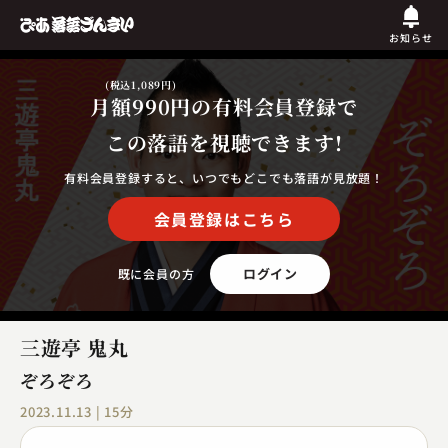
お知らせ
(税込1,089円)
月額990円
の有料会員登録で
この落語を視聴できます!
有料会員登録すると、いつでもどこでも落語が見放題！
会員登録はこちら
ログイン
既に会員の方
三遊亭 鬼丸
ぞろぞろ
2023.11.13 | 15分