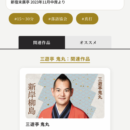
新宿末廣亭 2023年11月中席より
#15～30分
#落語協会
#真打
関連作品
オススメ
三遊亭 鬼丸：関連作品
金原亭 馬生
看板の一
三遊亭 鬼丸
2023.11.16 | 16分