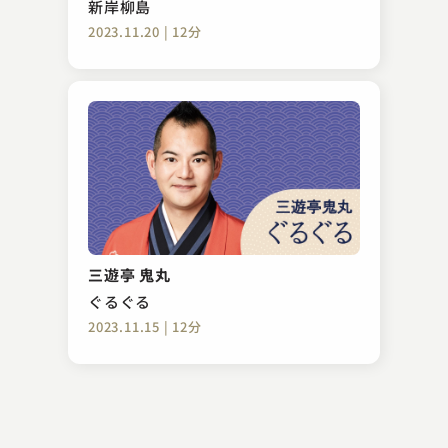
新岸柳島
2023.11.20 | 12分
入船亭 扇辰
三方一両損
三遊亭 鬼丸
2023.10.09 | 25分
ぐるぐる
2023.11.15 | 12分