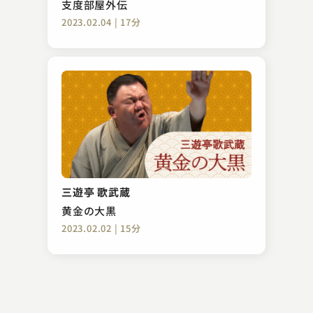
支度部屋外伝
2023.02.04 | 17分
昔昔亭 桃之助
真田小僧
三遊亭 歌武蔵
2025.02.19 | 14分
黄金の大黒
2023.02.02 | 15分