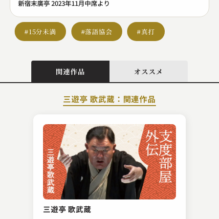
新宿末廣亭 2023年11月中席より
#15分未満
#落語協会
#真打
関連作品
オススメ
三遊亭 歌武蔵：関連作品
春風亭 笑好
雑俳
三遊亭 歌武蔵
2023.12.18 | 13分