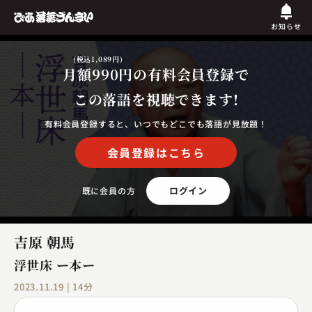
お知らせ
(税込1,089円)
月額990円
の有料会員登録で
この落語を視聴できます!
有料会員登録すると、いつでもどこでも落語が見放題！
会員登録はこちら
ログイン
既に会員の方
吉原 朝馬
浮世床 ー本ー
2023.11.19 | 14分