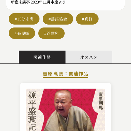
新宿末廣亭 2023年11月中席より
#15分未満
#落語協会
#真打
#長屋噺
#浮世床
関連作品
オススメ
吉原 朝馬：関連作品
三遊亭 天どん