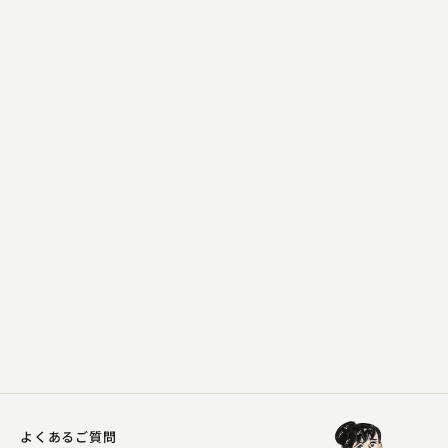
金原亭 馬の助
九年母 ～百面相～
2023.09.14 | 11分
よくあるご質問