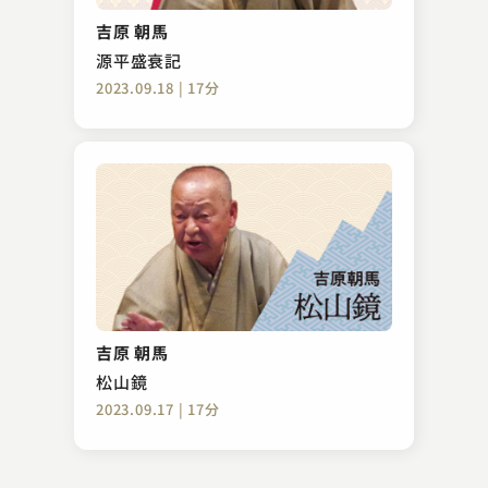
釜泥
吉原 朝馬
2023.06.02 | 11分
源平盛衰記
2023.09.18 | 17分
林家 きく麿
歯ンデレラ
吉原 朝馬
2023.06.23 | 14分
松山鏡
2023.09.17 | 17分