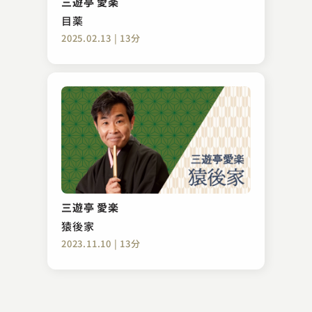
三遊亭 愛楽
2023.09.19 | 9分
目薬
2025.02.13 | 13分
古今亭 菊之丞
ふぐ鍋
三遊亭 愛楽
2025.04.02 | 12分
猿後家
2023.11.10 | 13分