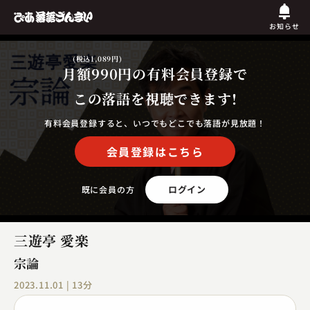
お知らせ
(税込1,089円)
月額990円
の有料会員登録で
この落語を視聴できます!
有料会員登録すると、いつでもどこでも落語が見放題！
会員登録はこちら
ログイン
既に会員の方
三遊亭 愛楽
宗論
2023.11.01 | 13分