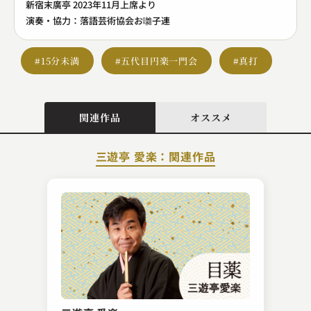
新宿末廣亭 2023年11月上席より
演奏・協力：落語芸術協会お囃子連
#15分未満
#五代目円楽一門会
#真打
関連作品
オススメ
三遊亭 愛楽：関連作品
金原亭 伯楽
猫の皿