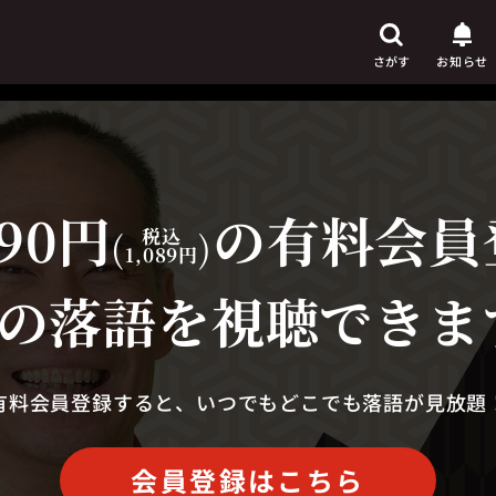
さがす
お知らせ
90円
の有料会員
芸人
からさがす
(
税込
)
1,089円
演目
からさがす
の落語を視聴できま
上演時間
からさがす
有料会員登録すると、いつでもどこでも落語が見放題
会員登録はこちら