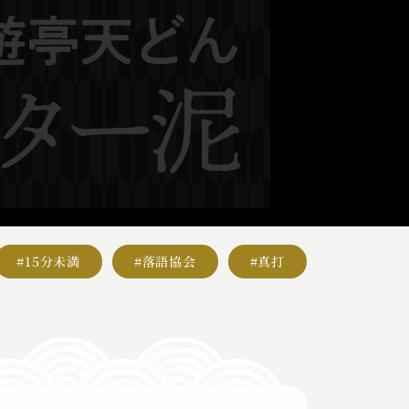
#15分未満
#落語協会
#真打