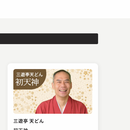
三遊亭 天どん
初天神