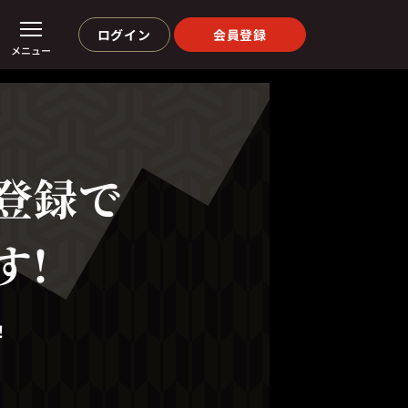
ログイン
会員登録
メニュー
登録で
す!
！