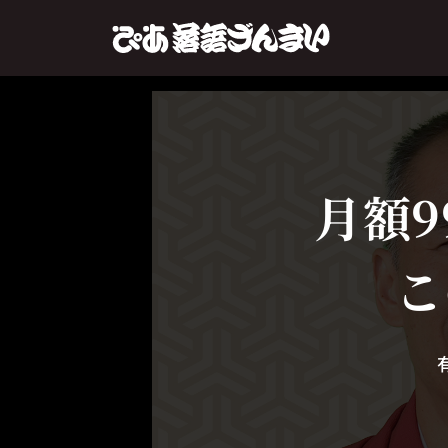
月額9
こ