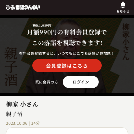
お知らせ
(税込1,089円)
月額990円
の有料会員登録で
この落語を視聴できます!
有料会員登録すると、いつでもどこでも落語が見放題！
会員登録はこちら
ログイン
既に会員の方
柳家 小さん
親子酒
2023.10.06 | 14分