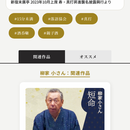
新宿末廣亭 2023年10月上席 寿・真打昇進襲名披露興行より
#15分未満
#落語協会
#真打
#酒呑噺
#親子酒
関連作品
オススメ
柳家 小さん：関連作品
金原亭 伯楽