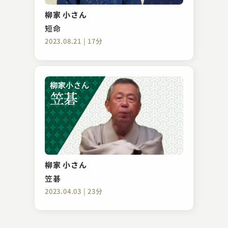
猫の皿
柳家 小さん
2023.09.20 | 13分
短命
2023.08.21 | 17分
三遊亭 愛楽
熊の皮
柳家 小さん
2025.02.18 | 14分
笠碁
2023.04.03 | 23分