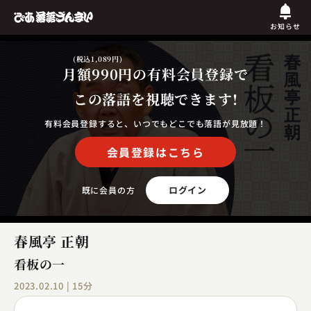
お知らせ
(税込1,089円)
月額990円
の有料会員登録で
この落語を視聴できます!
有料会員登録すると、いつでもどこでも落語が見放題！
会員登録はこちら
ログイン
既に会員の方
春風亭 正朝
看板の一
2023.02.10 | 15分