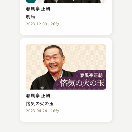
稽古屋
春風亭 正朝
2023.10.22 | 15分
明烏
2023.12.09 | 26分
古今亭 志ん彌
強情灸
春風亭 正朝
2023.08.27 | 15分
悋気の火の玉
2023.04.24 | 16分