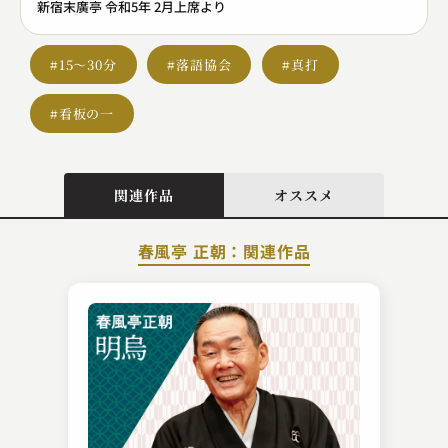
新宿末廣亭 令和5年 2月上席より
#15～30分
#落語協会
#真打
#看板の一
関連作品
オススメ
春風亭 正朝：関連作品
初音家 左橋