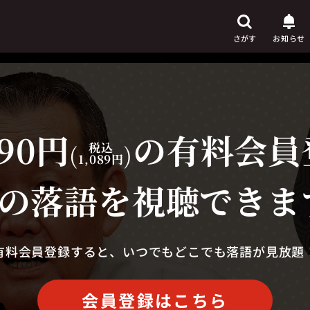
さがす
お知らせ
90円
の有料会員
芸人
からさがす
(
税込
)
1,089円
演目
からさがす
の落語を視聴できま
上演時間
からさがす
有料会員登録すると、いつでもどこでも落語が見放題
会員登録はこちら