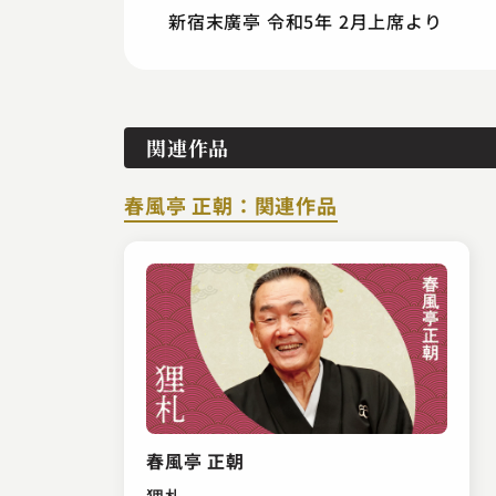
新宿末廣亭 令和5年 2月上席より
関連作品
春風亭 正朝：関連作品
春風亭 正朝
狸札