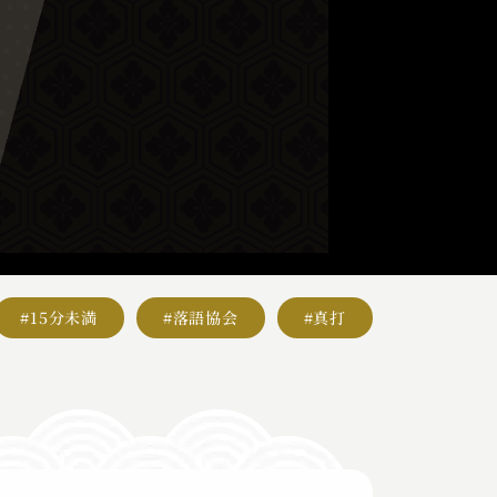
#15分未満
#落語協会
#真打