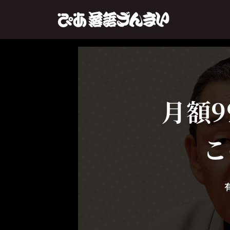
月額9
こ