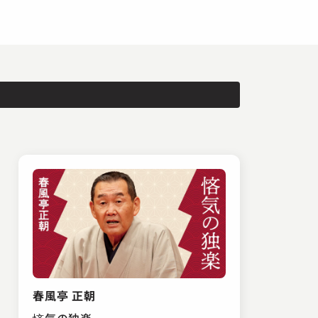
春風亭 正朝
悋気の独楽