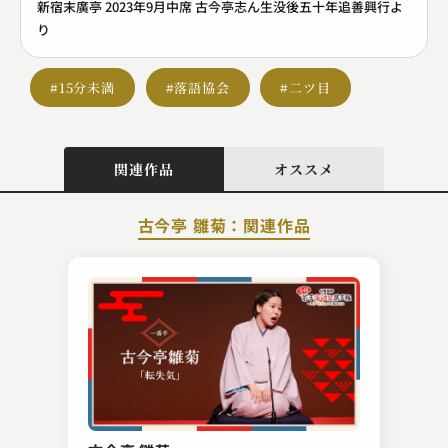
新宿末廣亭 2023年9月中席 古今亭志ん生没後五十年追善興行よ
り
#15分未満
#落語協会
#二ツ目
関連作品
オススメ
古今亭 雛菊：関連作品
古今亭 菊太楼
たいこ腹