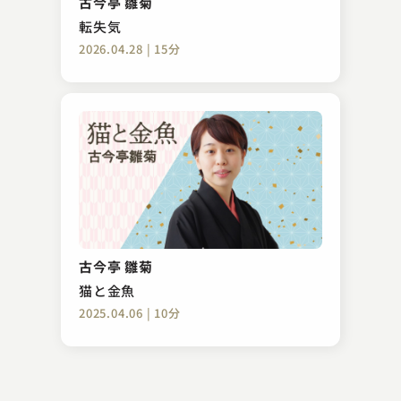
古今亭 雛菊
2023.08.10 | 11分
転失気
2026.04.28 | 15分
春風亭 勢朝
紀州
古今亭 雛菊
2023.08.21 | 10分
猫と金魚
2025.04.06 | 10分