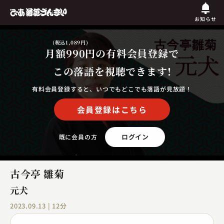
お知らせ
(税込1,089円)
月額990円
の有料会員登録で
この落語を視聴できます!
有料会員登録すると、いつでもどこでも落語が見放題！
会員登録はこちら
ログイン
既に会員の方
古今亭 雛菊
元犬
2023.09.13 | 12分