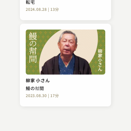
転宅
2024.08.28 | 13分
古今亭 志ん彌
親子酒
柳家 小さん
2024.04.07 | 15分
鰻の幇間
2023.08.30 | 17分