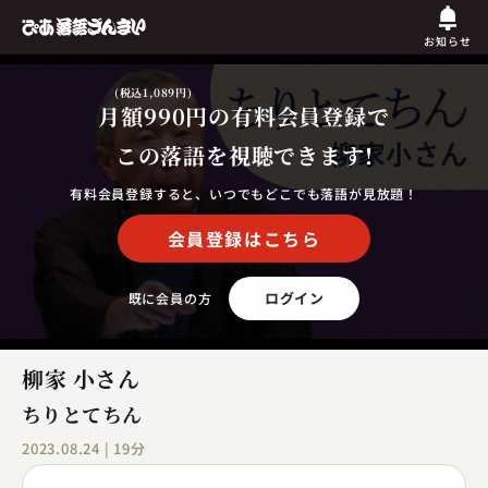
お知らせ
(税込1,089円)
月額990円
の有料会員登録で
この落語を視聴できます!
有料会員登録すると、いつでもどこでも落語が見放題！
会員登録はこちら
ログイン
既に会員の方
柳家 小さん
ちりとてちん
2023.08.24 | 19分