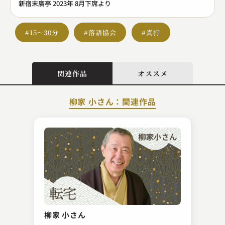
新宿末廣亭 2023年 8月下席より
#15～30分
#落語協会
#真打
関連作品
オススメ
柳家 小さん：関連作品
三遊亭 歌奴
掛取り・トリver.
柳家 小さん
2023.06.25 | 22分