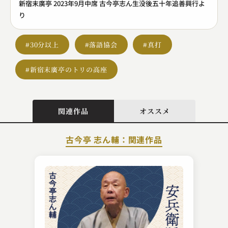
新宿末廣亭 2023年9月中席 古今亭志ん生没後五十年追善興行よ
り
#30分以上
#落語協会
#真打
#新宿末廣亭のトリの高座
関連作品
オススメ
古今亭 志ん輔：関連作品