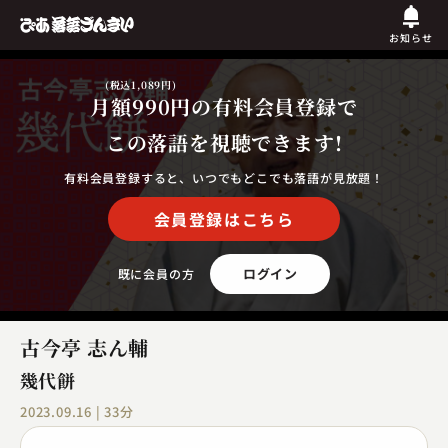
お知らせ
(税込1,089円)
月額990円
の有料会員登録で
この落語を視聴できます!
有料会員登録すると、いつでもどこでも落語が見放題！
会員登録はこちら
ログイン
既に会員の方
古今亭 志ん輔
幾代餅
2023.09.16 | 33分