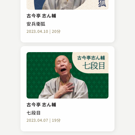
柳家 花緑
蜘蛛駕籠
古今亭 志ん輔
2025.05.14 | 34分
安兵衛狐
2023.04.10 | 20分
柳家 小袁治
死神
古今亭 志ん輔
2023.02.08 | 35分
七段目
2023.04.07 | 19分