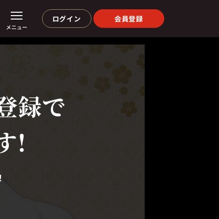
ログイン
会員登録
メニュー
登録で
す!
！