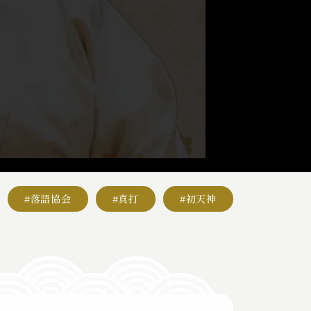
#落語協会
#真打
#初天神