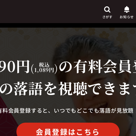
さがす
お知らせ
90円
の有料会員
芸人
からさがす
(
税込
)
1,089円
演目
からさがす
の落語を視聴できま
上演時間
からさがす
有料会員登録すると、いつでもどこでも落語が見放題
会員登録はこちら