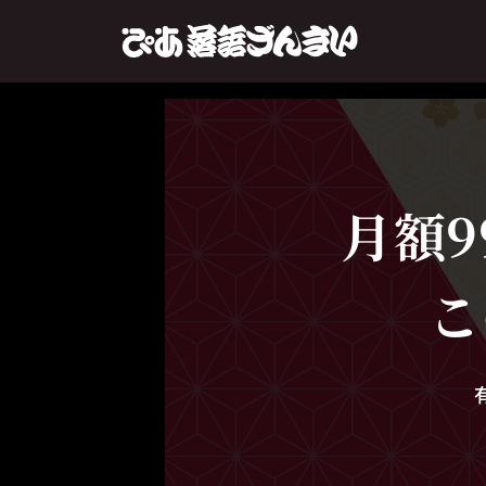
月額9
こ