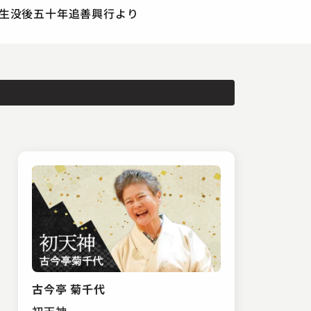
志ん生没後五十年追善興行より
古今亭 菊千代
初天神