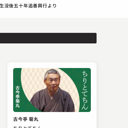
志ん生没後五十年追善興行より
古今亭 菊丸
ちりとてちん