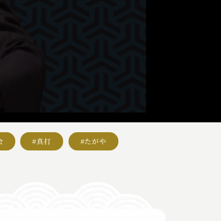
会
#真打
#たがや