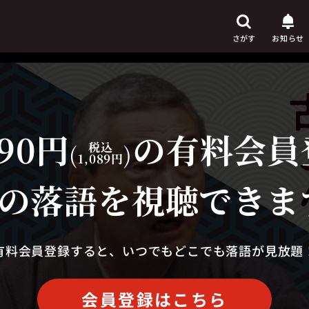
さがす
お知らせ
90円
の有料会員
芸人
からさがす
(
税込
)
1,089円
演目
からさがす
の落語を視聴できま
上演時間
からさがす
有料会員登録すると、いつでもどこでも落語が見放題
会員登録はこちら