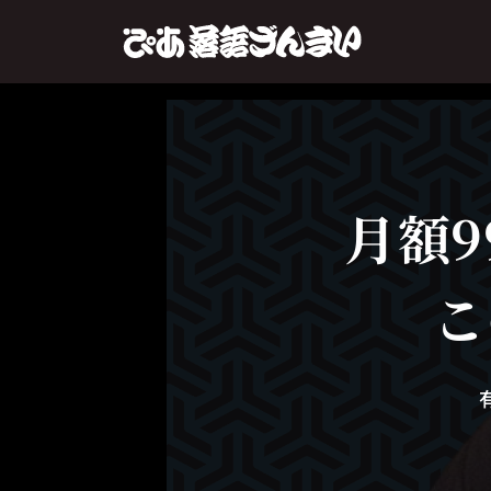
月額9
こ