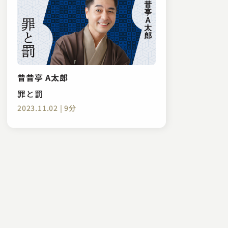
昔昔亭 A太郎
罪と罰
2023.11.02 | 9分