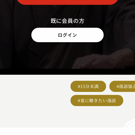
既に会員の方
ログイン
#15分未満
#落語協
#夏に聴きたい落語