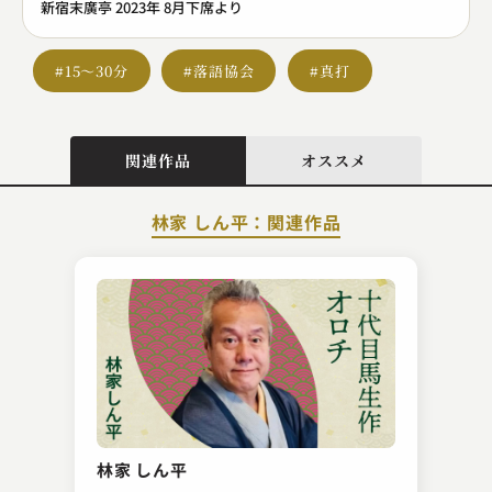
新宿末廣亭 2023年 8月下席より
#15～30分
#落語協会
#真打
関連作品
オススメ
林家 しん平：関連作品
三遊亭 遊史郎
権助提灯
林家 しん平
2024.05.07 | 15分