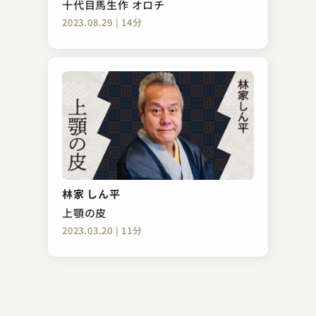
十代目馬生作 オロチ
2023.08.29 | 14分
古今亭 圓菊
夏泥
林家 しん平
2023.09.14 | 15分
上顎の皮
2023.03.20 | 11分