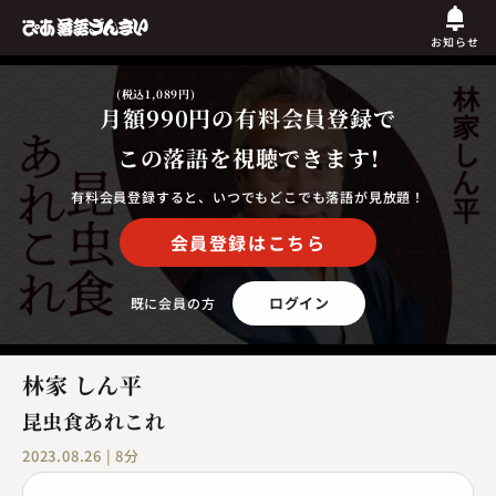
お知らせ
(税込1,089円)
月額990円
の有料会員登録で
この落語を視聴できます!
有料会員登録すると、いつでもどこでも落語が見放題！
会員登録はこちら
ログイン
既に会員の方
林家 しん平
昆虫食あれこれ
2023.08.26 | 8分