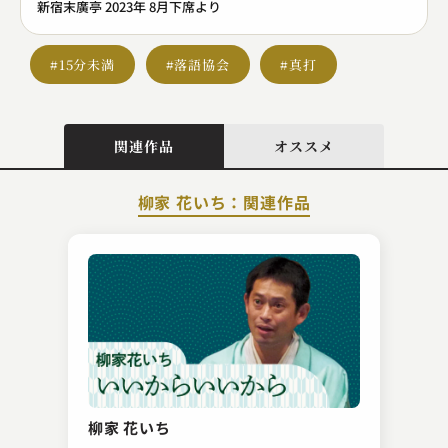
新宿末廣亭 2023年 8月下席より
#15分未満
#落語協会
#真打
関連作品
オススメ
柳家 花いち：関連作品
林家 彦三
鮫講釈
柳家 花いち
2024.08.27 | 13分