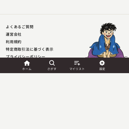
よくあるご質問
桂 銀治
運営会社
須磨の浦風
利用規約
2024.06.14 | 14分
特定商取引法に基づく表示
プライバシーポリシー​
外部送信ポリシー
ホーム
さがす
マイリスト
設定
JASRAC許諾
第9041037001Y45039号／
第9041037002Y45040号
Copyright (C) PIA Corporation. All Rights Reserved.