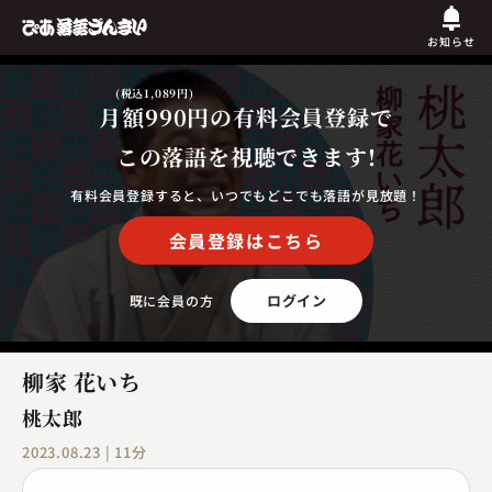
お知らせ
(税込1,089円)
月額990円
の有料会員登録で
この落語を視聴できます!
有料会員登録すると、いつでもどこでも落語が見放題！
会員登録はこちら
ログイン
既に会員の方
柳家 花いち
桃太郎
2023.08.23 | 11分