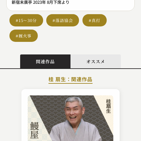
新宿末廣亭 2023年 8月下席より
#15～30分
#落語協会
#真打
#厩火事
関連作品
オススメ
桂 扇生：関連作品
三遊亭 歌武蔵