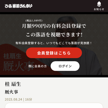
お知らせ
(税込1,089円)
月額990円
の有料会員登録で
この落語を視聴できます!
有料会員登録すると、いつでもどこでも落語が見放題！
会員登録はこちら
ログイン
既に会員の方
桂 扇生
厩火事
2023.08.24 | 16分