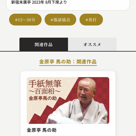
新宿末廣亭 2023年 8月下席より
#15～30分
#落語協会
#真打
関連作品
オススメ
金原亭 馬の助：関連作品
桂 ひな太郎
締め込み
金原亭 馬の助
2023.03.20 | 15分