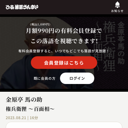
お知らせ
(税込1,089円)
月額990円
の有料会員登録で
この落語を視聴できます!
有料会員登録すると、いつでもどこでも落語が見放題！
会員登録はこちら
ログイン
既に会員の方
金原亭 馬の助
権兵衛狸 ～百面相～
2023.08.21 | 16分