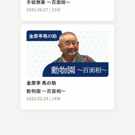
手紙無筆 ～百面相～
2023.08.27 | 15分
林家けい木（現：林家木久彦）
渋沢栄一
金原亭 馬の助
2023.06.29 | 16分
動物園 ～百面相～
2023.02.24 | 14分