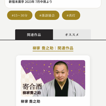
新宿末廣亭 2023年 7月中席より
#15～30分
#落語協会
#真打
関連作品
オススメ
柳家 喬之助：関連作品
桂 文雀
ぞろぞろ
柳家 喬之助
2023.02.21 | 17分