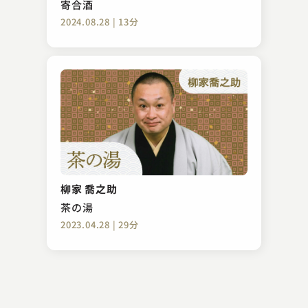
寄合酒
2024.08.28 | 13分
三遊亭 志う歌
荒茶
柳家 喬之助
2023.04.01 | 15分
茶の湯
2023.04.28 | 29分