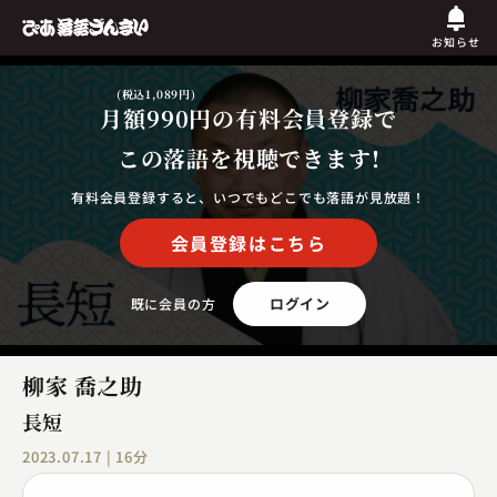
お知らせ
(税込1,089円)
月額990円
の有料会員登録で
この落語を視聴できます!
有料会員登録すると、いつでもどこでも落語が見放題！
会員登録はこちら
ログイン
既に会員の方
柳家 喬之助
長短
2023.07.17 | 16分