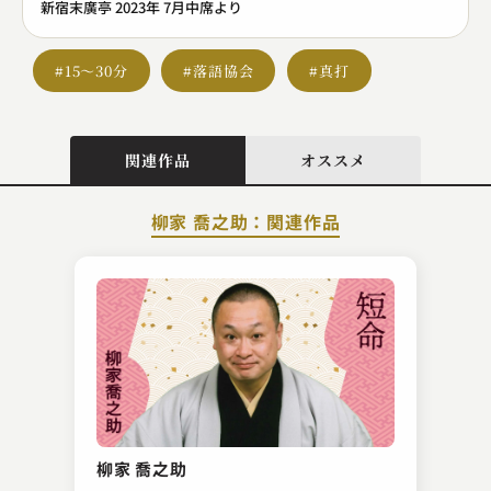
新宿末廣亭 2023年 7月中席より
#15～30分
#落語協会
#真打
関連作品
オススメ
柳家 喬之助：関連作品
桂 扇生
町内の若い衆
柳家 喬之助
2023.05.15 | 15分