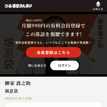
お知らせ
(税込1,089円)
月額990円
の有料会員登録で
この落語を視聴できます!
有料会員登録すると、いつでもどこでも落語が見放題！
会員登録はこちら
ログイン
既に会員の方
柳家 喬之助
堪忍袋
2023.07.16 | 15分