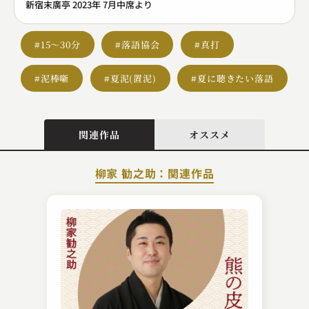
新宿末廣亭 2023年 7月中席より
#15～30分
#落語協会
#真打
#泥棒噺
#夏泥(置泥)
#夏に聴きたい落語
関連作品
オススメ
柳家 勧之助：関連作品
桂 扇生