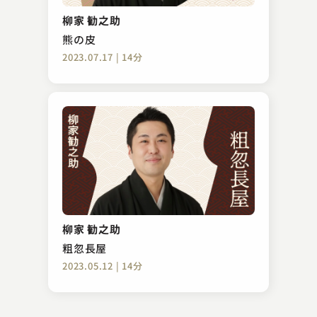
六尺棒
柳家 勧之助
2023.12.24 | 15分
熊の皮
2023.07.17 | 14分
三遊亭 志う歌
荒茶
柳家 勧之助
2024.04.02 | 15分
粗忽長屋
2023.05.12 | 14分