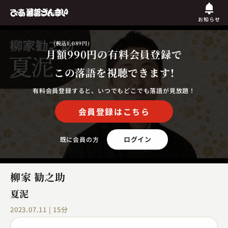
お知らせ
(税込1,089円)
月額990円
の有料会員登録で
この落語を視聴できます!
有料会員登録すると、いつでもどこでも落語が見放題！
会員登録はこちら
ログイン
既に会員の方
柳家 勧之助
夏泥
2023.07.11 | 15分