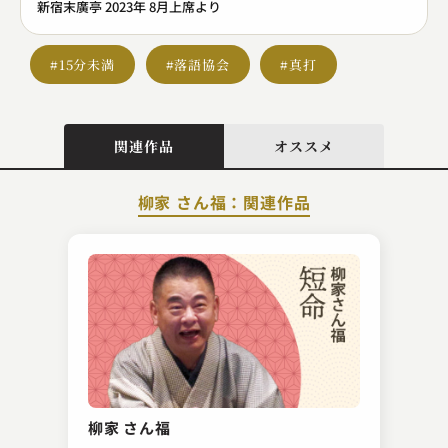
新宿末廣亭 2023年 8月上席より
#15分未満
#落語協会
#真打
関連作品
オススメ
柳家 さん福：関連作品
桂 文生
金明竹
柳家 さん福
2023.06.06 | 10分