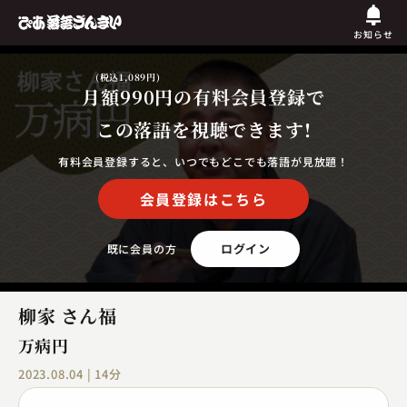
お知らせ
(税込1,089円)
月額990円
の有料会員登録で
この落語を視聴できます!
有料会員登録すると、いつでもどこでも落語が見放題！
会員登録はこちら
ログイン
既に会員の方
柳家 さん福
万病円
2023.08.04 | 14分