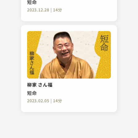
短命
2023.12.28 | 14分
柳家 小八
加賀の千代
柳家 さん福
2023.12.03 | 14分
短命
2023.02.05 | 14分