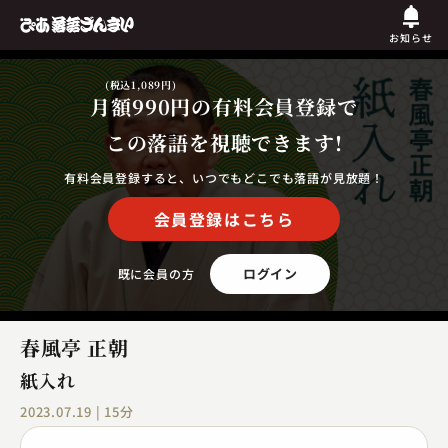
お知らせ
(税込1,089円)
月額990円
の有料会員登録で
この落語を視聴できます!
有料会員登録すると、いつでもどこでも落語が見放題！
会員登録はこちら
ログイン
既に会員の方
春風亭 正朝
紙入れ
2023.07.19 | 15分