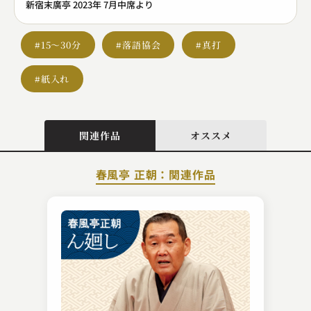
新宿末廣亭 2023年 7月中席より
#15～30分
#落語協会
#真打
#紙入れ
関連作品
オススメ
春風亭 正朝：関連作品
古今亭 菊志ん