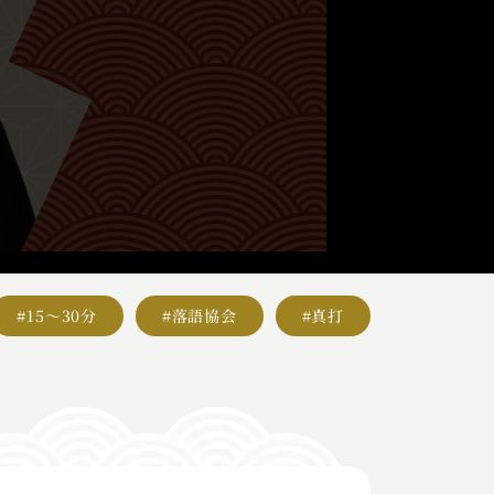
#15～30分
#落語協会
#真打