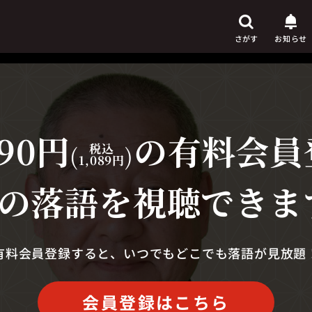
さがす
お知らせ
90円
の有料会員
芸人
からさがす
(
税込
)
1,089円
演目
からさがす
の落語を視聴できま
上演時間
からさがす
有料会員登録すると、いつでもどこでも落語が見放題
会員登録はこちら