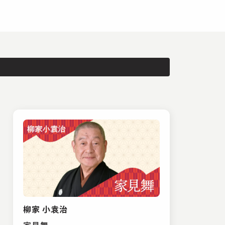
柳家 小袁治
家見舞