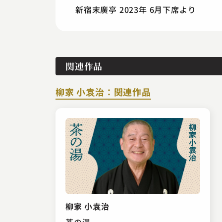
新宿末廣亭 2023年 6月下席より
関連作品
柳家 小袁治：関連作品
柳家 小袁治
茶の湯