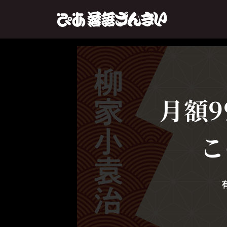
月額9
こ