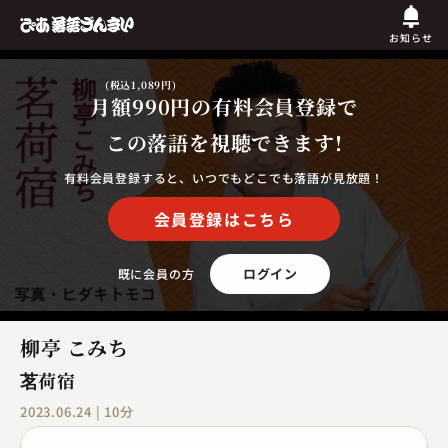
お知らせ
(税込1,089円)
月額990円
の有料会員登録で
この落語を視聴できます!
有料会員登録すると、いつでもどこでも落語が見放題！
会員登録はこちら
ログイン
既に会員の方
柳亭 こみち
茗荷宿
2023.06.24 | 10分