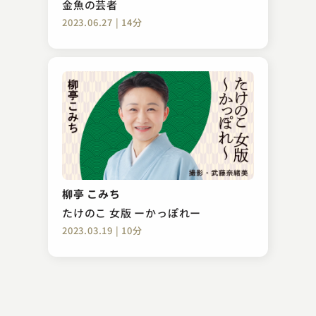
金魚の芸者
2023.06.27 | 14分
柳家 さん福
寄合酒
柳亭 こみち
2023.04.24 | 12分
たけのこ 女版 ーかっぽれー
2023.03.19 | 10分