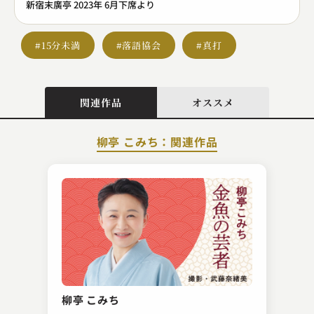
新宿末廣亭 2023年 6月下席より
#15分未満
#落語協会
#真打
関連作品
オススメ
柳亭 こみち：関連作品
金原亭 馬玉（現：金原亭 小馬生）
夏泥
柳亭 こみち
2023.09.17 | 14分