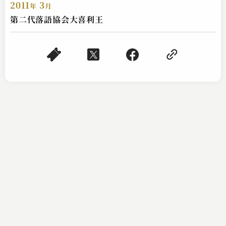
2011
3
年
月
第二代落語協会大喜利王
柳家 一琴
牛ほめ
2023.04.03 | 10分