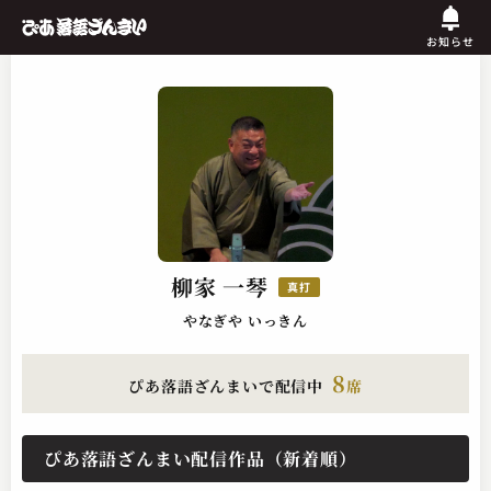
お知らせ
柳家 一琴
真打
やなぎや いっきん
8
ぴあ落語ざんまいで配信中
席
ぴあ落語ざんまい配信作品（新着順）