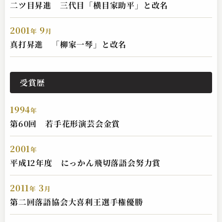
二ツ目昇進 三代目「横目家助平」と改名
2001
9
年
月
柳家 一琴
真打昇進 「柳家一琴」と改名
真田小僧
2023.04.05 | 8分
受賞歴
1994
年
第60回 若手花形演芸会金賞
2001
年
平成12年度 にっかん飛切落語会努力賞
柳家 一琴
2011
3
年
月
悋気の独楽
第二回落語協会大喜利王選手権優勝
2023.04.04 | 11分