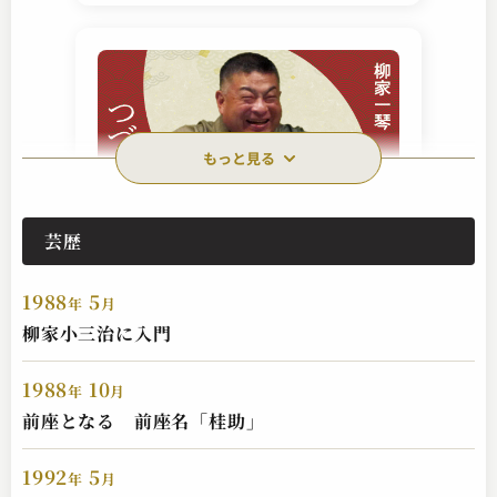
もっと見る
芸歴
柳家 一琴
つづら泥
1988
5
2023.04.06 | 10分
年
月
柳家小三治に入門
1988
10
年
月
前座となる 前座名「桂助」
1992
5
年
月