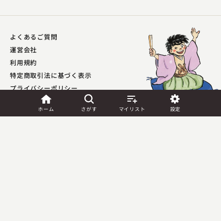
よくあるご質問
柳家 一琴
運営会社
ぞろぞろ
利用規約
2023.04.01 | 10分
特定商取引法に基づく表示
プライバシーポリシー​
外部送信ポリシー
ホーム
さがす
マイリスト
設定
JASRAC許諾
第9041037001Y45039号／
第9041037002Y45040号
Copyright (C) PIA Corporation. All Rights Reserved.