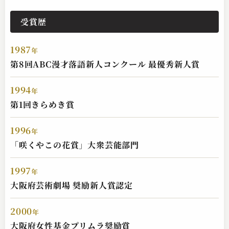
受賞歴
1987
年
第8回ABC漫才落語新人コンクール 最優秀新人賞
1994
年
第1回きらめき賞
1996
年
「咲くやこの花賞」大衆芸能部門
1997
年
大阪府芸術劇場 奨励新人賞認定
2000
年
大阪府女性基金プリムラ奨励賞