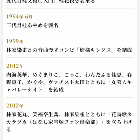
五代目桂文枝に入門。桂花枝を名乗る
1994
6
年
月
三代目桂あやめを襲名
1999
年
林家染雀との音曲漫才コンビ「姉様キングス」を結成
2012
年
内海英華、めぐまりこ、こっこ、わんだふる佳恵、春
野恵子、かぐや、ヴァチスト太田とともに「女芸人キ
ャバレーナイト」を結成
2012
年
林家花丸、笑福亭生喬、林家染雀とともに「花詩歌タ
カラヅカ（はなし家宝塚ファン倶楽部）」を立ち上げ
る