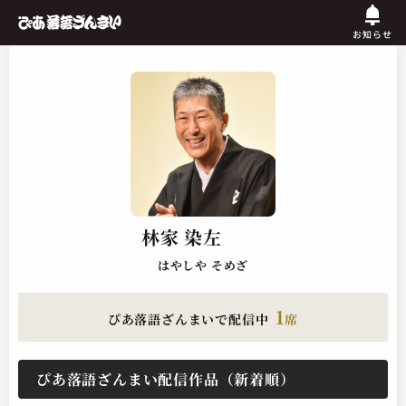
お知らせ
林家 染左
はやしや そめざ
1
ぴあ落語ざんまいで配信中
席
ぴあ落語ざんまい配信作品（新着順）