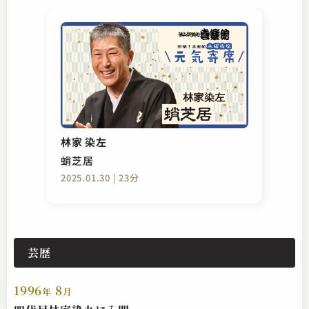
林家 染左
蛸芝居
2025.01.30 | 23分
芸歴
1996
8
年
月