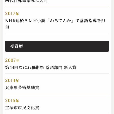
四代目林家染丸に入門
2017
年
NHK連続テレビ小説「わろてんか」で落語指導を担
当
受賞歴
2007
年
第44回なにわ藝術祭 落語部門 新人賞
2014
年
兵庫県芸術奨励賞
2015
年
宝塚市市民文化賞