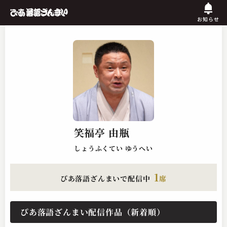
お知らせ
笑福亭 由瓶
しょうふくてい ゆうへい
1
ぴあ落語ざんまいで配信中
席
ぴあ落語ざんまい配信作品（新着順）