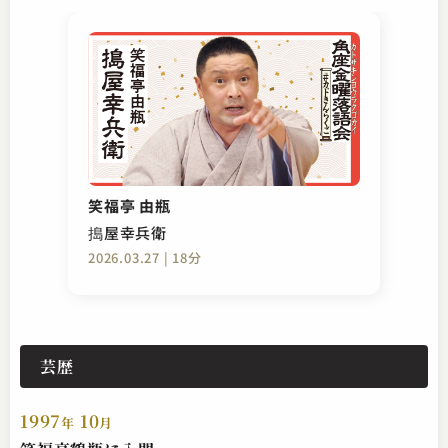
笑福亭 由瓶
搗屋幸兵衛
2026.03.27 | 18分
芸歴
1997
10
年
月