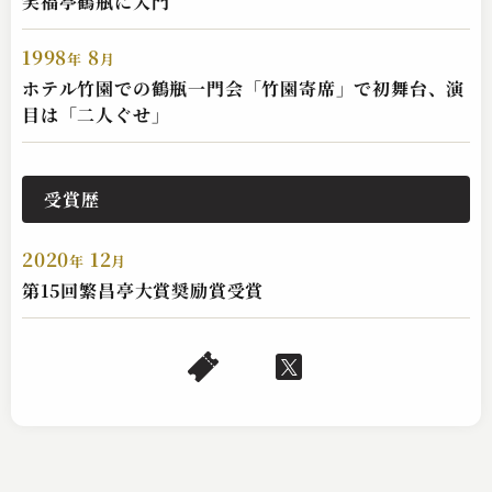
笑福亭鶴瓶に入門
1998
8
年
月
ホテル竹園での鶴瓶一門会「竹園寄席」で初舞台、演
目は「二人ぐせ」
受賞歴
2020
12
年
月
第15回繁昌亭大賞奨励賞受賞