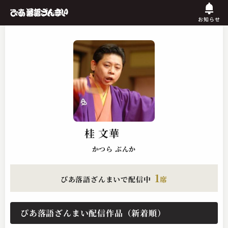
お知らせ
桂 文華
かつら ぶんか
1
ぴあ落語ざんまいで配信中
席
ぴあ落語ざんまい配信作品（新着順）