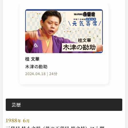
桂 文華
木津の勘助
2024.04.18 | 24分
芸歴
1988
6
年
月