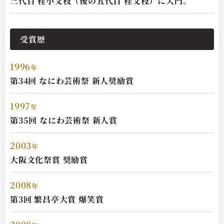
三代目 桂小文枝（後の五代目 桂文枝）に入門。
受賞歴
1996
年
第34回 なにわ芸術祭 新人奨励賞
1997
年
第35回 なにわ芸術祭 新人賞
2003
年
大阪文化祭賞 奨励賞
2008
年
第3回 繁昌亭大賞 爆笑賞