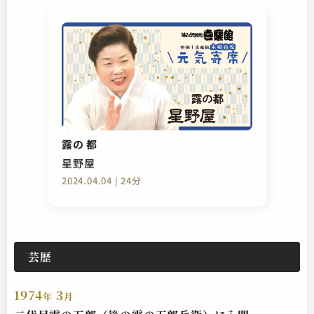
露の 都
星野屋
2024.04.04 | 24分
芸歴
1974
3
年
月