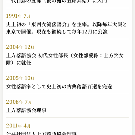
二代目露の五郎（後の露の五郎兵衛）に入門
1991
7
年
月
史上初の「東西女流落語会」を主宰。以降毎年大阪と
東京で開催。現在も継続して毎年12月に公演
2004
12
年
月
上方落語協会 初代女性部長（女性部愛称：上方笑女
隊）に就任
2005
10
年
月
女性落語家として史上初の古典落語百選を完遂
2008
7
年
月
上方落語協会理事
2011
4
年
月
公益社団法人上方落語協会理事