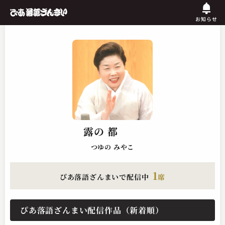
お知らせ
露の 都
つゆの みやこ
1
ぴあ落語ざんまいで配信中
席
ぴあ落語ざんまい配信作品（新着順）