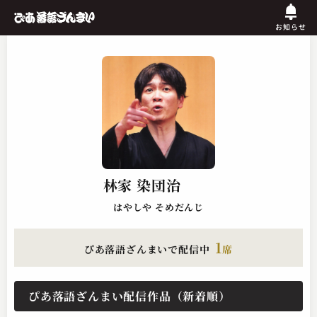
お知らせ
林家 染団治
はやしや そめだんじ
1
ぴあ落語ざんまいで配信中
席
ぴあ落語ざんまい配信作品（新着順）