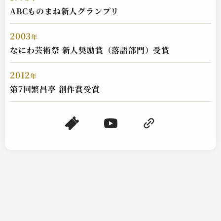
ABCものまね新人グランプリ
2003
年
なにわ芸術祭 新人奨励賞（落語部門）受賞
2012
年
第7回繁昌亭 創作賞受賞