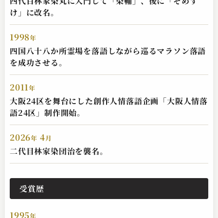
四代目林家染丸に入門して「染輔」、後に「そめす
け」に改名。
1998
年
四国八十八か所霊場を落語しながら巡るマラソン落語
を成功させる。
2011
年
大阪24区を舞台にした創作人情落語企画「大阪人情落
語24区」制作開始。
2026
4
年
月
二代目林家染団治を襲名。
受賞歴
1995
年