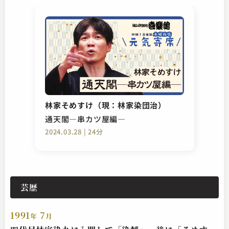
林家そめすけ（現：林家染団治）
通天閣―串カツ屋編―
2024.03.28 | 24分
芸歴
1991
7
年
月