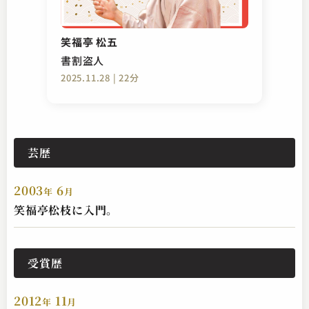
笑福亭 松五
書割盗人
2025.11.28 | 22分
芸歴
2003
6
年
月
笑福亭松枝に入門。
受賞歴
2012
11
年
月