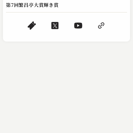
第7回繁昌亭大賞輝き賞