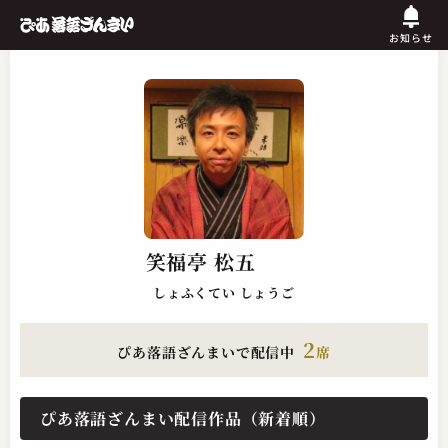
お知らせ
笑福亭 松五
しょふくてい しょうご
2
ぴあ落語ざんまいで配信中
席
ぴあ落語ざんまい配信作品（新着順）