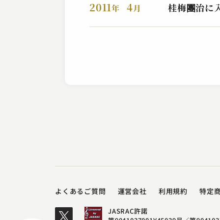
2011
4
桂梅團治に
年
月
よくあるご質問
運営会社
利用規約
特定
JASRAC許諾