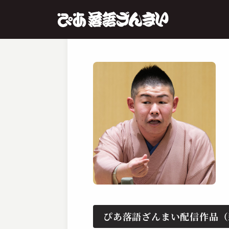
ぴあ落語ざんまい配信作品（