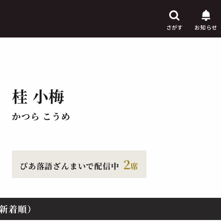
さがす
お知らせ
桂 小梅
芸人
からさがす
かつら こうめ
演目
からさがす
上演時間
からさがす
2
ぴあ落語ざんまいで配信中
席
新着順）