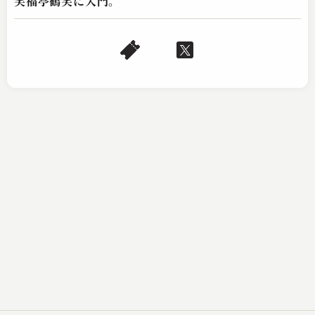
笑福亭鶴笑に入門。