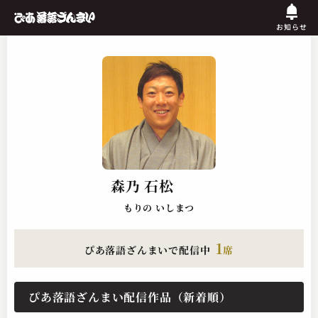
お知らせ
森乃 石松
もりの いしまつ
1
ぴあ落語ざんまいで配信中
席
ぴあ落語ざんまい配信作品（新着順）