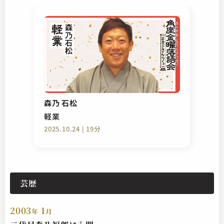
森乃 石松
軽業
2025.10.24 | 19分
芸歴
2003
1
年
月