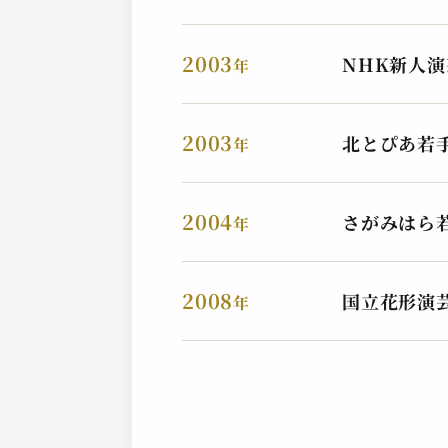
2003
NHK新人
年
2003
北とぴあ若
古今亭 菊志ん
年
宮戸川
2024.08.25 | 14分
2004
さがみはら
年
2008
国立花形演
年