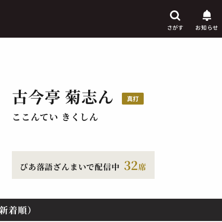
さがす
お知らせ
古今亭 菊志ん
芸人
真打
からさがす
ここんてい きくしん
演目
からさがす
上演時間
からさがす
32
ぴあ落語ざんまいで配信中
席
新着順）