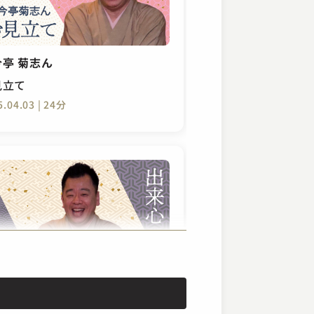
今亭 菊志ん
見立て
5.04.03 | 24分
今亭 菊志ん
来心