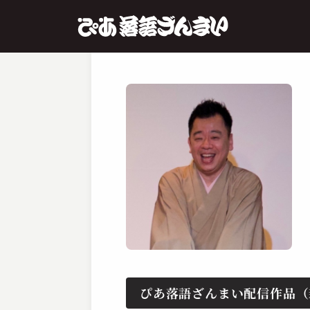
ぴあ落語ざんまい配信作品（