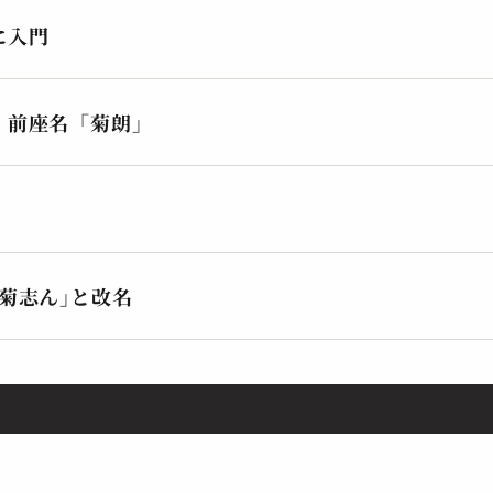
2025.04.01 | 25分
202
に入門
 前座名「菊朗」
菊志ん｣と改名
古今亭 菊志ん
古
芝居の喧嘩
持
2024.08.28 | 15分
202