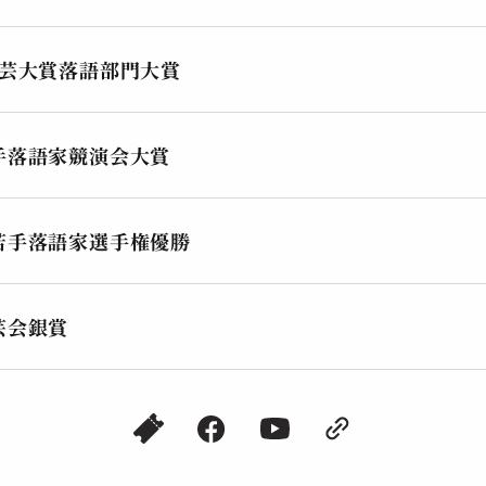
演芸大賞落語部門大賞
手落語家競演会大賞
古今亭 菊志ん
古
風呂敷
祇
2024.08.24 | 14分
202
若手落語家選手権優勝
芸会銀賞