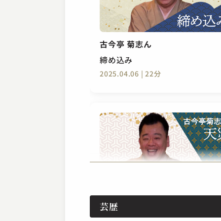
古今亭 菊志ん
締め込み
2025.04.06 | 22分
古今亭 菊志ん
芸歴
天災