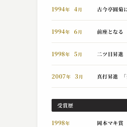
2025.04.02 | 23分
1994
4
古今亭圓菊
年
月
1994
6
前座となる
年
月
1998
5
二ツ目昇進
年
月
2007
3
真打昇進 ｢
年
月
古今亭 菊志ん
雑俳
2024.08.29 | 17分
受賞歴
1998
岡本マキ賞
年