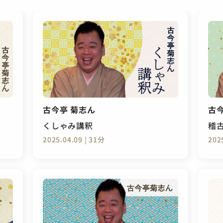
古今亭 菊志ん
古
くしゃみ講釈
稽
2025.04.09 | 31分
202