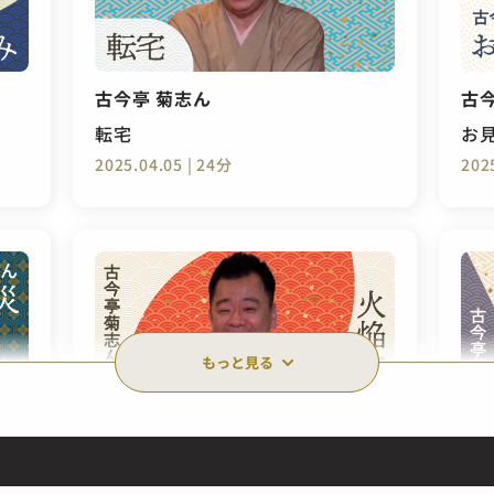
古今亭 菊志ん
古
転宅
お
2025.04.05 | 24分
202
もっと見る
古今亭 菊志ん
古
火焔太鼓
出