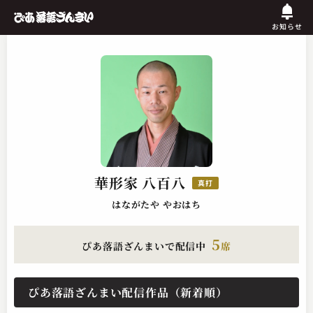
お知らせ
華形家 八百八
真打
はながたや やおはち
5
ぴあ落語ざんまいで配信中
席
ぴあ落語ざんまい配信作品（新着順）