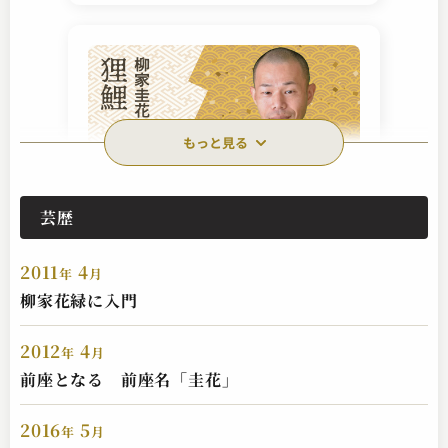
もっと見る
芸歴
柳家圭花（現：華形家八百八）
狸鯉
2011
4
2024.05.20 | 10分
年
月
柳家花緑に入門
2012
4
年
月
前座となる 前座名「圭花」
2016
5
年
月