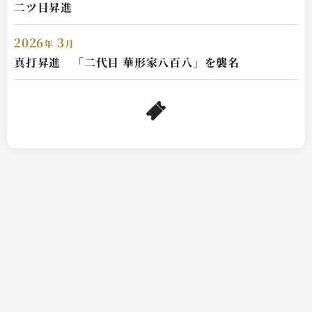
二ツ目昇進
2026
3
年
月
柳家圭花（現：華形家八百八）
真打昇進 「二代目 華形家八百八」を襲名
狸釜
2024.05.12 | 11分