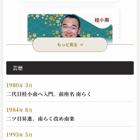
もっと見る
芸歴
桂 小南
いかけや
1980
3
2024.02.17 | 14分
年
月
二代目桂小南へ入門。前座名 南らく
1984
8
年
月
二ツ目昇進。南らく改め南楽
1993
5
年
月