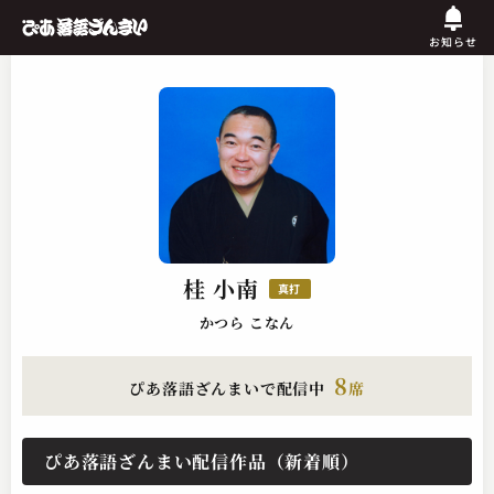
お知らせ
桂 小南
真打
かつら こなん
8
ぴあ落語ざんまいで配信中
席
ぴあ落語ざんまい配信作品（新着順）