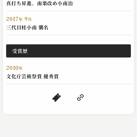
真打ち昇進。南楽改め小南治
2017
9
年
月
桂 小南
三代目桂小南 襲名
ドクトル
2024.02.16 | 14分
受賞歴
2010
年
文化庁芸術祭賞 優秀賞
桂 小南
鼻ねじ
2024.02.15 | 15分