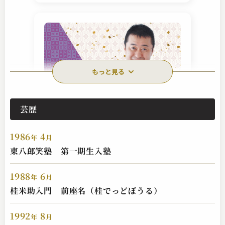
もっと見る
芸歴
一玄亭 米多朗
犬の目
1986
4
2025.02.18 | 15分
年
月
東八郎笑塾 第一期生入塾
1988
6
年
月
桂米助入門 前座名（桂でっどぼうる）
1992
8
年
月