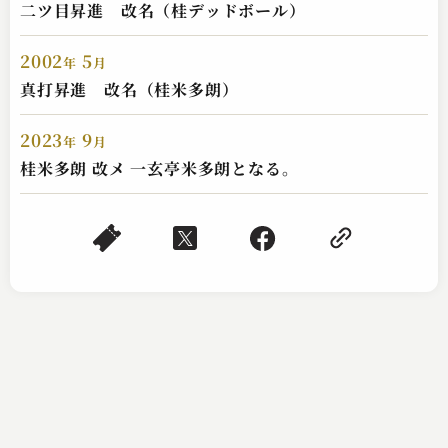
二ツ目昇進 改名（桂デッドボール）
2002
5
年
月
一玄亭 米多朗
真打昇進 改名（桂米多朗）
転失気
2025.02.17 | 13分
2023
9
年
月
桂米多朗 改メ 一玄亭米多朗となる。
一玄亭 米多朗
粗忽の釘
2025.02.15 | 13分