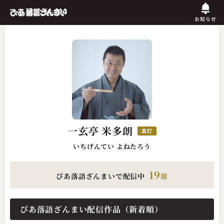
お知らせ
一玄亭 米多朗
真打
いちげんてい よねたろう
19
ぴあ落語ざんまいで配信中
席
ぴあ落語ざんまい配信作品（新着順）