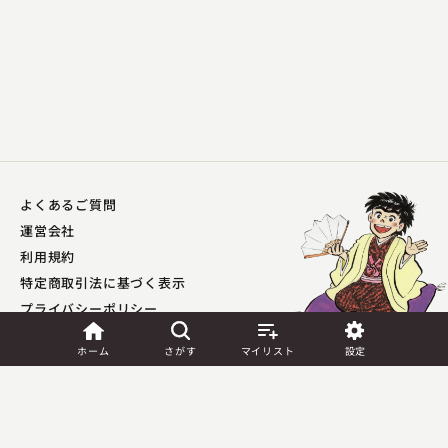
よくあるご質問
一玄亭 米多朗
運営会社
利用規約
宮戸川
特定商取引法に基づく表示
2025.02.14 | 14分
プライバシーポリシー​
外部送信ポリシー
ホーム
さがす
マイリスト
設定
JASRAC許諾
第9041037001Y45039号／
第9041037002Y45040号