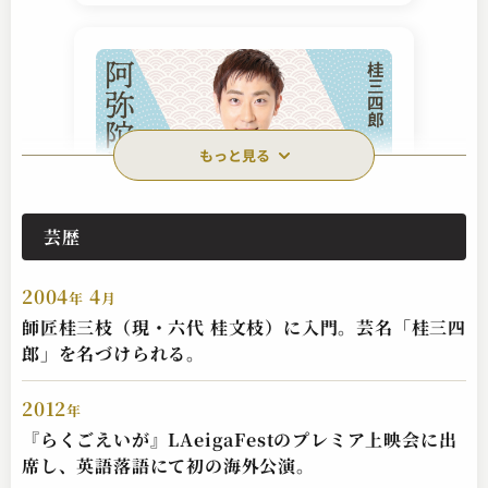
もっと見る
芸歴
桂 三四郎
阿弥陀池
2004
4
2024.06.20 | 15分
年
月
師匠桂三枝（現・六代 桂文枝）に入門。芸名「桂三四
郎」を名づけられる。
2012
年
『らくごえいが』LAeigaFestのプレミア上映会に出
席し、英語落語にて初の海外公演。