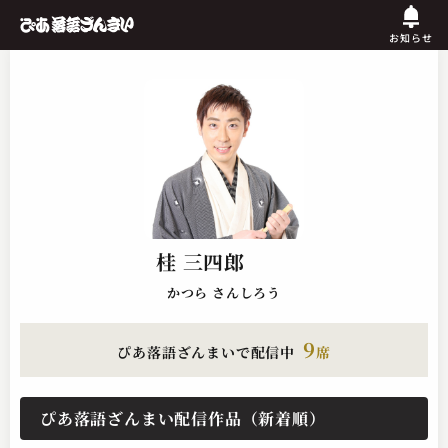
お知らせ
桂 三四郎
かつら さんしろう
9
ぴあ落語ざんまいで配信中
席
ぴあ落語ざんまい配信作品（新着順）