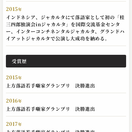
2015
年
インドネシア、ジャカルタにて落語家として初の「桂
桂 三四郎
三四郎独演会inジャカルタ」を国際交流基金センタ
初天神
ー、インターコンチネンタルジャカルタ、グランドハ
2024.06.16 | 16分
イアットジャカルタで公演し大成功を納める。
受賞歴
2015
年
上方落語若手噺家グランプリ 決勝進出
2016
年
上方落語若手噺家グランプリ 決勝進出
桂 三四郎
時うどん
2017
年
2024.02.16 | 15分