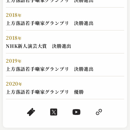
上方落語若手噺家グランプリ 決勝進出
2018
年
上方落語若手噺家グランプリ 決勝進出
2018
年
NHK新人演芸大賞 決勝進出
2019
年
桂 三四郎
上方落語若手噺家グランプリ 決勝進出
過去のないワイン
2024.02.11 | 14分
2020
年
上方落語若手噺家グランプリ 優勝