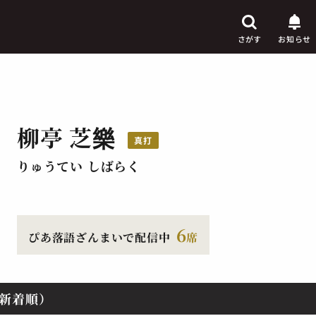
さがす
お知らせ
柳亭 芝樂
芸人
真打
からさがす
りゅうてい しばらく
演目
からさがす
上演時間
からさがす
6
ぴあ落語ざんまいで配信中
席
新着順）