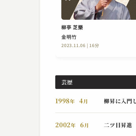
柳亭 芝樂
金明竹
2023.11.06 | 16分
芸歴
1998
4
柳昇に入門
年
月
2002
6
二ツ目昇進
年
月