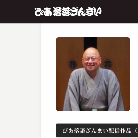
ぴあ落語ざんまい配信作品（