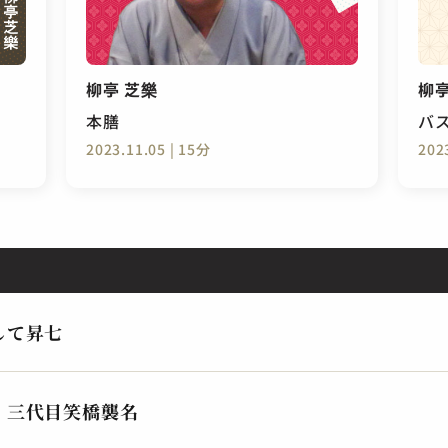
柳亭 芝樂
柳亭
本膳
バ
2023.11.05 | 15分
202
して昇七
 三代目笑橋襲名