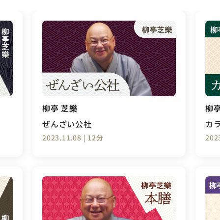
柳亭 芝樂
柳亭
ぜんざい公社
カ
2023.11.08 | 12分
202