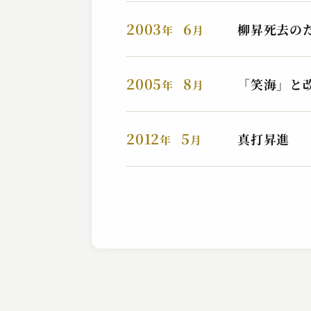
2003
6
柳昇死去の
年
月
2005
8
「笑海」と
年
月
2012
5
真打昇進
年
月