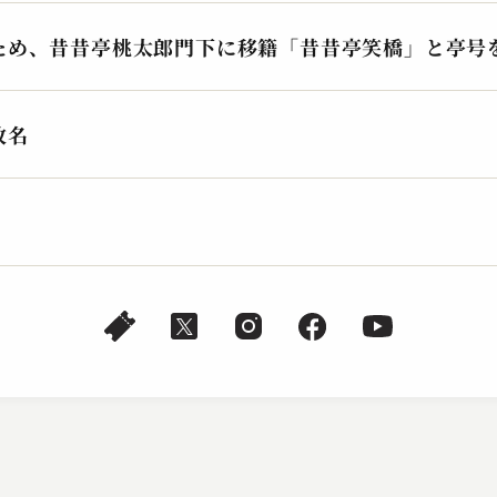
ため、昔昔亭桃太郎門下に移籍「昔昔亭笑橋」と亭号
改名