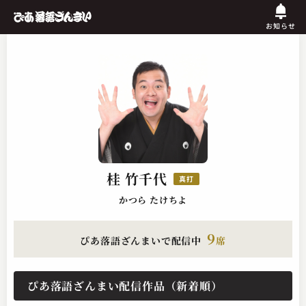
お知らせ
桂 竹千代
真打
かつら たけちよ
9
ぴあ落語ざんまいで配信中
席
ぴあ落語ざんまい配信作品（新着順）