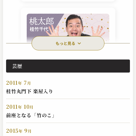
もっと見る
芸歴
桂 竹千代
桃太郎
2011
7
2024.11.25 | 13分
年
月
桂竹丸門下 楽屋入り
2011
10
年
月
前座となる「竹のこ」
2015
9
年
月