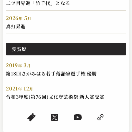
二ツ目昇進「竹千代」となる
2026
5
年
月
桂 竹千代
真打昇進
ヤマトタケル
2024.11.23 | 13分
受賞歴
2019
3
年
月
第18回さがみはら若手落語家選手権 優勝
2021
12
年
月
令和3年度(第76回)文化庁芸術祭 新人賞受賞
桂 竹千代
真田小僧
2023.11.10 | 13分