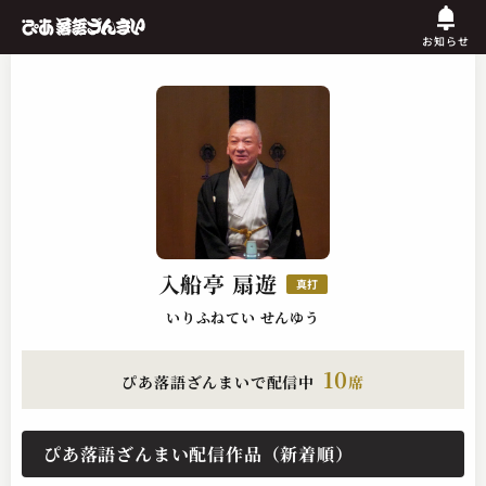
お知らせ
入船亭 扇遊
真打
いりふねてい せんゆう
10
ぴあ落語ざんまいで配信中
席
ぴあ落語ざんまい配信作品（新着順）