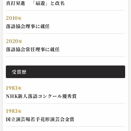
真打昇進 「扇遊」と改名
2010
年
入船亭 扇遊
落語協会理事に就任
お菊の皿
2023.06.24 | 17分
2020
年
落語協会常任理事に就任
受賞歴
1983
年
NHK新人落語コンクール優秀賞
入船亭 扇遊
1983
年
たらちね
国立演芸場若手花形演芸会金賞
2023.04.09 | 13分