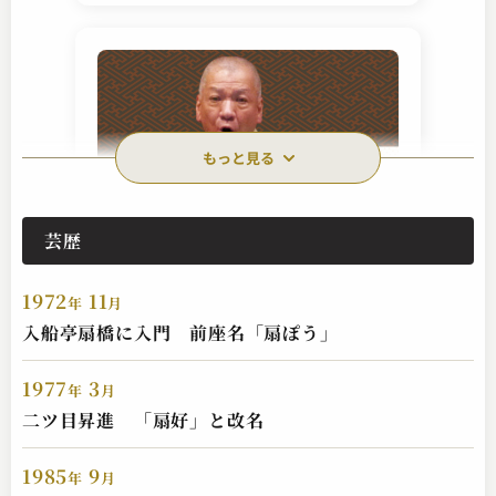
もっと見る
芸歴
入船亭 扇遊
家見舞
1972
11
2023.06.26 | 14分
年
月
入船亭扇橋に入門 前座名「扇ぽう」
1977
3
年
月
二ツ目昇進 「扇好」と改名
1985
9
年
月