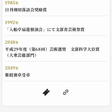
1985
年
日刊飛切落語会奨励賞
1992
年
「入船亭扇遊独演会」にて文部省芸術祭賞
2018
年
平成29年度（第68回）芸術選奨 文部科学大臣賞
（大衆芸能部門）
入船亭 扇遊
子ほめ
2019
年
2023.04.07 | 16分
紫綬褒章受章